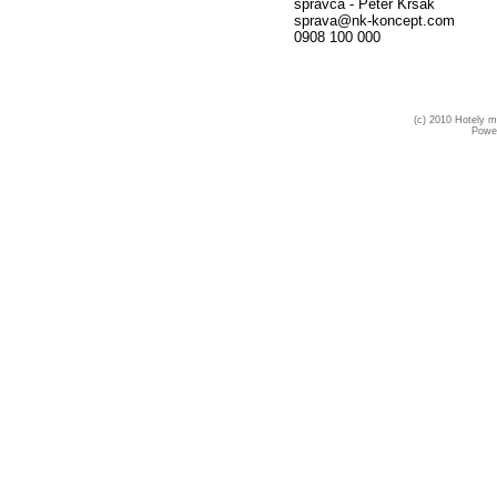
správca - Peter Kršák
sprava@nk-koncept.com
0908 100 000
(c) 2010 Hotely ml
Powe