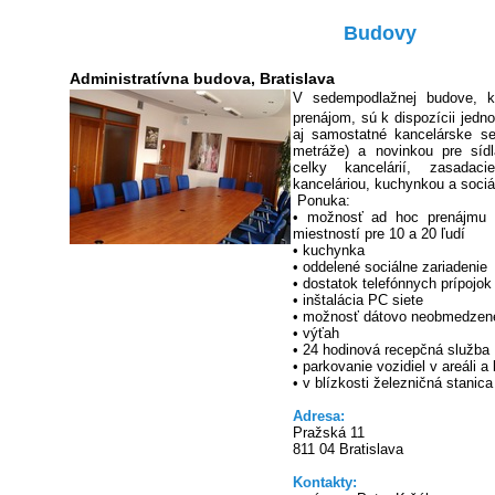
Budovy
Administratívna budova, Bratislava
V sedempodlažnej budove, kt
prenájom, sú k dispozícii jedn
aj samostatné kancelárske se
metráže) a novinkou pre síd
celky kancelárií, zasadac
kanceláriou, kuchynkou a soci
Ponuka:
• možnosť ad hoc prenájmu 
miestností pre 10 a 20 ľudí
• kuchynka
• oddelené sociálne zariadenie
• dostatok telefónnych prípojok
• inštalácia PC siete
• možnosť dátovo neobmedzené
• výťah
• 24 hodinová recepčná služba
• parkovanie vozidiel v areáli a 
• v blízkosti železničná stani
Adresa:
Pražská 11
811 04 Bratislava
Kontakty: